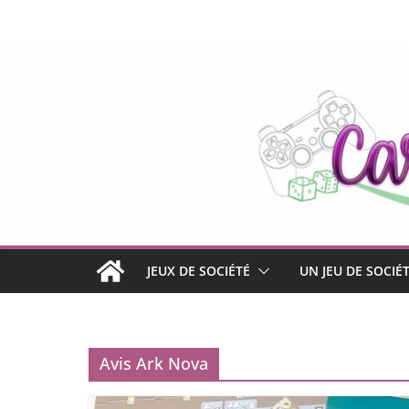
Passer
au
contenu
JEUX DE SOCIÉTÉ
UN JEU DE SOCIÉ
Avis Ark Nova