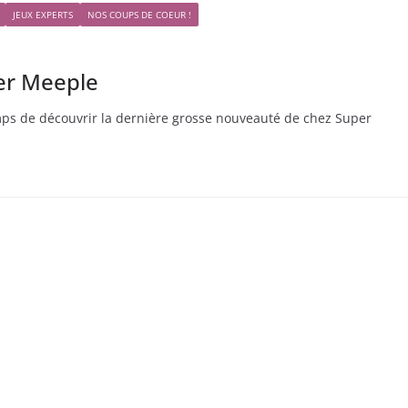
JEUX EXPERTS
NOS COUPS DE COEUR !
per Meeple
 temps de découvrir la dernière grosse nouveauté de chez Super