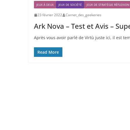
JEUX À DEUX
JEUX DE SOCIÉTÉ
JEUX DE STRATÉGIE RÉFLEXION
23 février 2022
Carnet_des_geekeries
Ark Nova – Test et Avis – Su
Après vous avoir parlé de Virtù juste ici, il est
Read More