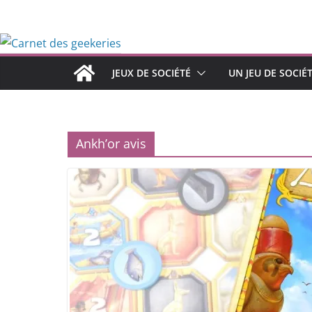
Passer
au
contenu
JEUX DE SOCIÉTÉ
UN JEU DE SOCIÉ
Ankh’or avis