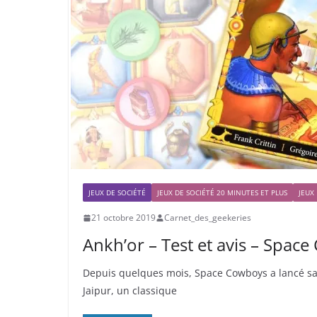
JEUX DE SOCIÉTÉ
JEUX DE SOCIÉTÉ 20 MINUTES ET PLUS
JEUX
21 octobre 2019
Carnet_des_geekeries
Ankh’or – Test et avis – Spac
Depuis quelques mois, Space Cowboys a lancé s
Jaipur, un classique