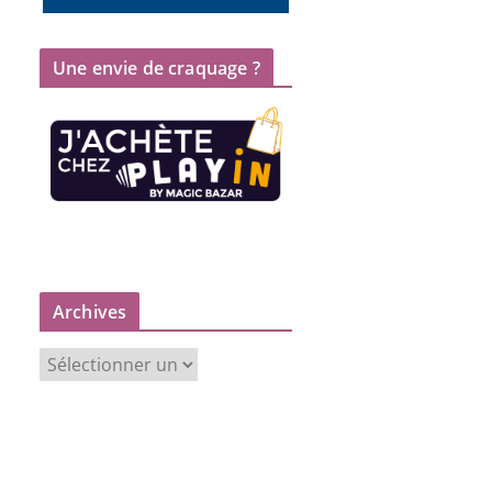
Une envie de craquage ?
Archives
A
r
c
h
i