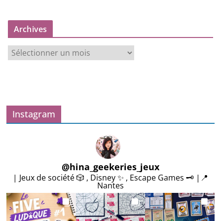
Archives
A
r
c
h
i
v
Instagram
e
s
@
hina_geekeries_jeux
| Jeux de société 🎲 , Disney ✨ , Escape Games 🗝️ |📍
Nantes