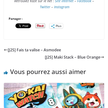
Retrouvez Kazé sur le net :
Site internet
–
Facebook
–
Twitter
–
Instagram
Partager :
Plus
[J2S] Fais ta valise – Asmodee
[J2S] Maki Stack – Blue Orange
Vous pourrez aussi aimer