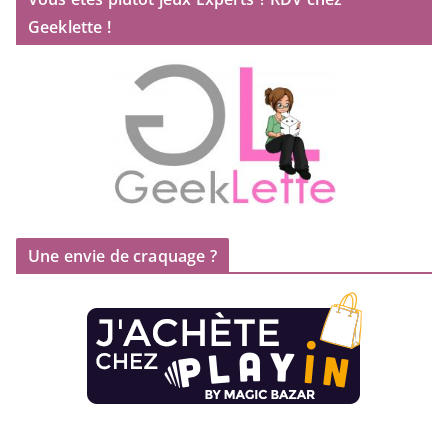
Geeklette !
Une envie de craquage ?