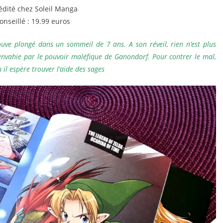
dité chez Soleil Manga
conseillé : 19.99 euros
ouve plongé dans un sommeil de 7 ans. A son réveil, rien n’est plus
envahie par le pouvoir maléfique de Ganondorf. Pour contrer le mal,
ù il espère trouver l’aide des sages