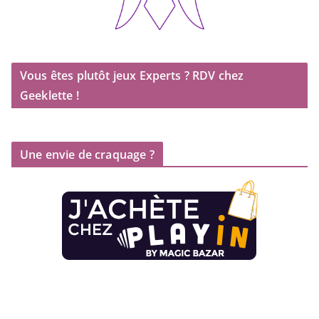
Vous êtes plutôt jeux Experts ? RDV chez
Geeklette !
Une envie de craquage ?