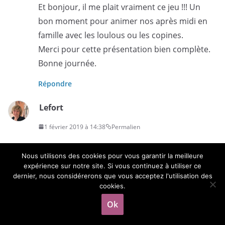
Et bonjour, il me plait vraiment ce jeu !!! Un
bon moment pour animer nos après midi en
famille avec les loulous ou les copines.
Merci pour cette présentation bien complète.
Bonne journée.
Répondre
Lefort
1 février 2019 à 14:38
Permalien
Bonjour et merci pour cet article! Ce jeu a l air
Nous utilisons des cookies pour vous garantir la meilleure
super! On est très jeux de société dans la
expérience sur notre site. Si vous continuez à utiliser ce
famille !
dernier, nous considérerons que vous acceptez l'utilisation des
cookies.
Répondre
Ok
Cathy Conc