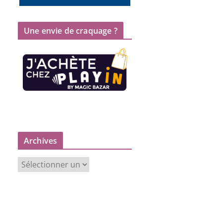
Une envie de craquage ?
Archives
A
r
c
h
i