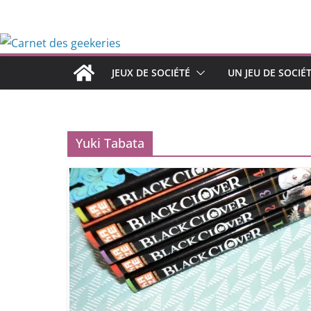
Passer
au
contenu
JEUX DE SOCIÉTÉ
UN JEU DE SOCIÉ
Yuki Tabata