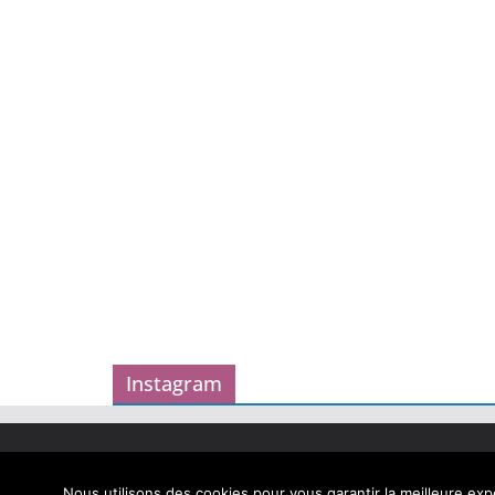
Instagram
Copyright © 2026
Carnet des geekeries
. Tous droits
Theme
ColorMag
par ThemeGrill. Propulsé par
Word
Nous utilisons des cookies pour vous garantir la meilleure expé