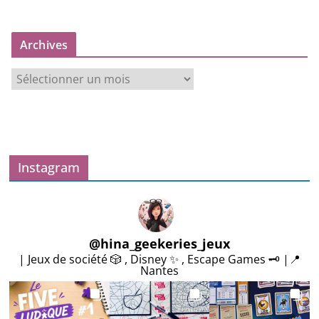
Archives
A
r
c
h
i
v
Instagram
e
s
@
hina_geekeries_jeux
| Jeux de société 🎲 , Disney ✨ , Escape Games 🗝️ |📍
Nantes