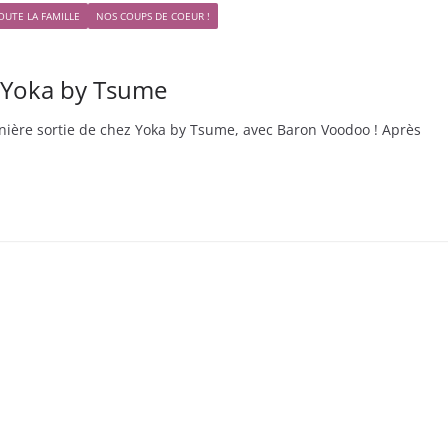
OUTE LA FAMILLE
NOS COUPS DE COEUR !
– Yoka by Tsume
rnière sortie de chez Yoka by Tsume, avec Baron Voodoo ! Après