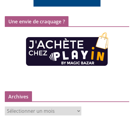
Une envie de craquage ?
Archives
A
r
c
h