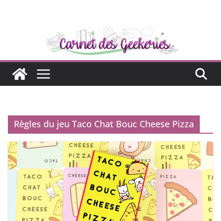
Passer
au
contenu
Règles du jeu Taco Chat Bouc Cheese Pizza