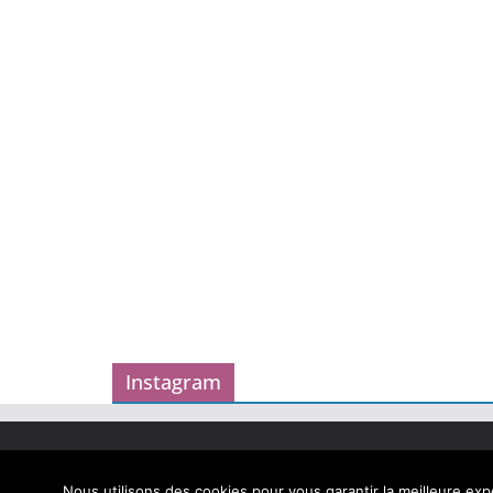
Instagram
Copyright © 2026
Carnet des geekeries
. Tous droits
Theme
ColorMag
par ThemeGrill. Propulsé par
Word
Nous utilisons des cookies pour vous garantir la meilleure expé