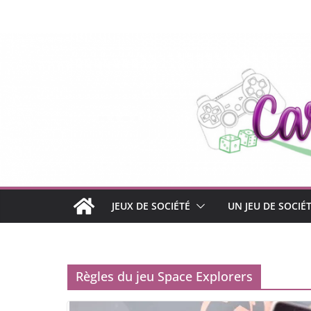
Passer
au
contenu
JEUX DE SOCIÉTÉ
UN JEU DE SOCIÉ
Règles du jeu Space Explorers