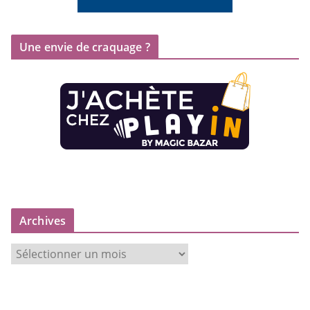
Une envie de craquage ?
Archives
A
r
c
h