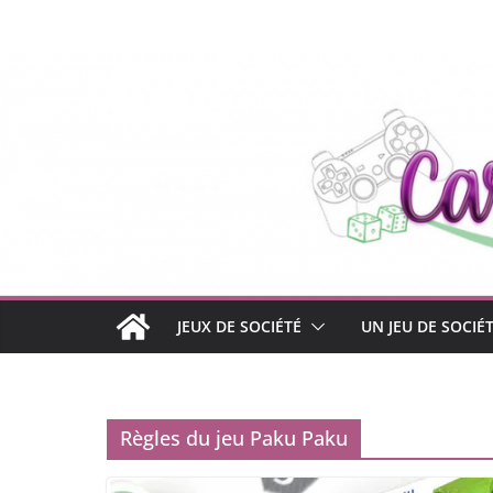
Passer
au
contenu
JEUX DE SOCIÉTÉ
UN JEU DE SOCIÉ
Règles du jeu Paku Paku