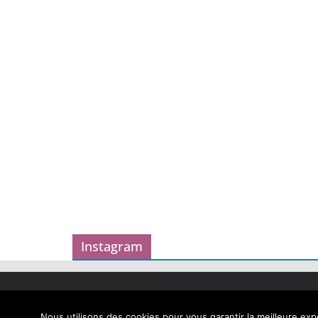
Instagram
Copyright © 2026
Carnet des geekeries
. Tous droits
Theme
ColorMag
par ThemeGrill. Propulsé par
Word
Nous utilisons des cookies pour vous garantir la meilleure expé