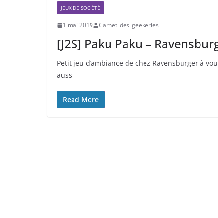
JEUX DE SOCIÉTÉ
1 mai 2019
Carnet_des_geekeries
[J2S] Paku Paku – Ravensbur
Petit jeu d’ambiance de chez Ravensburger à vous 
aussi
Read More