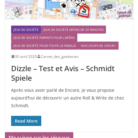
JEUX DE SOCIÉTÉ
JEUX DE SOCIÉTÉ MOINS DE 20 MINUTES
JEUX DE SOCIÉTÉ PARFAITS POUR L'APÉRO
JEUX DE SOCIÉTÉ POUR TOUTE LA FAMILLE
NOS COUPS DE COEUR !
30 avril 2020
Carnet_des_geekeries
Dizzle – Test et Avis – Schmidt
Spiele
Après vous avoir parlé de Encore, je vous propose
aujourd’hui de découvrir un autre Roll & Write de chez
Schmidt,
Read More
Me suivre sur les réseaux