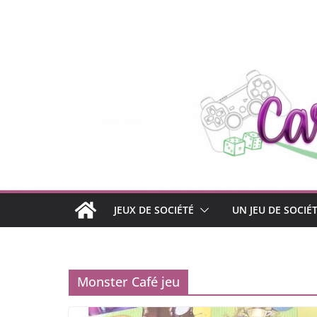
Passer
au
contenu
JEUX DE SOCIÉTÉ
UN JEU DE SOCIÉ
Monster Café jeu