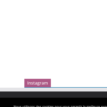
Instagram
Copyright © 2026
Carnet des geekeries
. Tous droits
Theme
ColorMag
par ThemeGrill. Propulsé par
Word
Nous utilisons des cookies pour vous garantir la meilleure expé