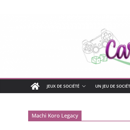
Passer
au
contenu
JEUX DE SOCIÉTÉ
UN JEU DE SOCIÉ
Machi Koro Legacy