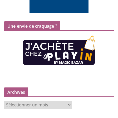
Une envie de craquage ?
Archives
A
r
c