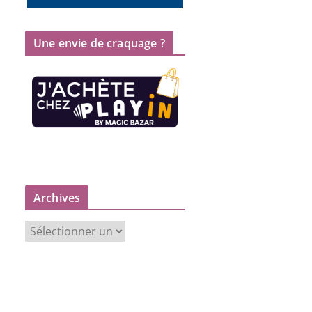
Une envie de craquage ?
Archives
A
r
c
h
i