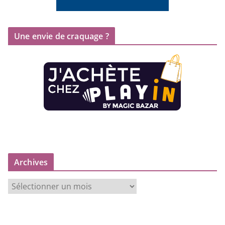
Une envie de craquage ?
Archives
A
r
c
h