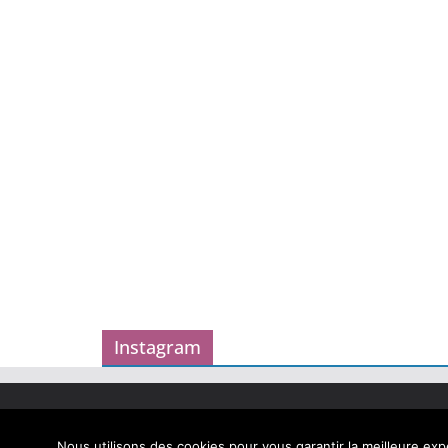
Instagram
Copyright © 2026
Carnet des geekeries
. Tous droits
Theme
ColorMag
par ThemeGrill. Propulsé par
Word
Nous utilisons des cookies pour vous garantir la meilleure expé