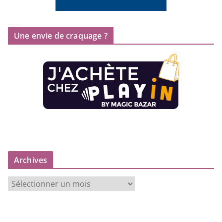
Une envie de craquage ?
Archives
A
r
c
h