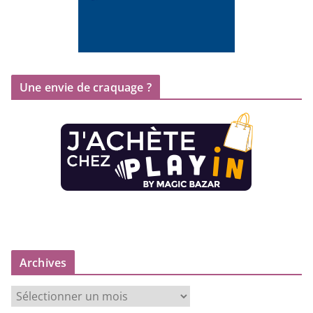
Une envie de craquage ?
Archives
A
r