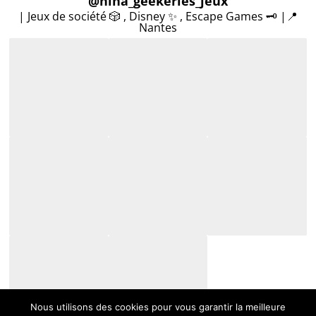
@
hina_geekeries_jeux
| Jeux de société 🎲 , Disney ✨ , Escape Games 🗝️ |📍
Nantes
Nous utilisons des cookies pour vous garantir la meilleure