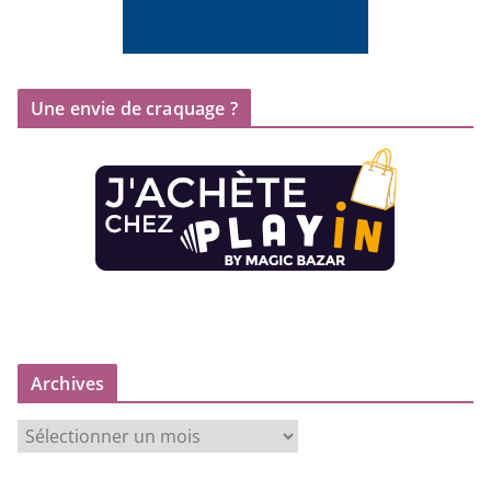
Une envie de craquage ?
Archives
A
r
c