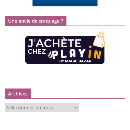
Une envie de craquage ?
Archives
A
r
c
h