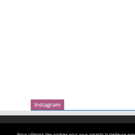
Instagram
Copyright © 2026
Carnet des geekeries
. Tous droits
Theme
ColorMag
par ThemeGrill. Propulsé par
Word
Nous utilisons des cookies pour vous garantir la meilleure expé