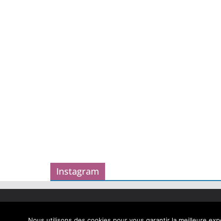
Instagram
Copyright © 2026
Carnet des geekeries
. Tous droits
Theme
ColorMag
par ThemeGrill. Propulsé par
Word
Nous utilisons des cookies pour vous garantir la meilleure expé