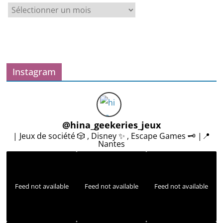
A
r
c
h
i
v
Instagram
e
s
@
hina_geekeries_jeux
| Jeux de société 🎲 , Disney ✨ , Escape Games 🗝️ |📍
Nantes
Feed not available
Feed not available
Feed not available