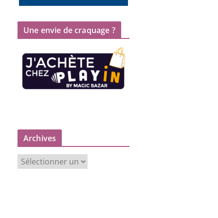
Une envie de craquage ?
Archives
A
r
c
h
i