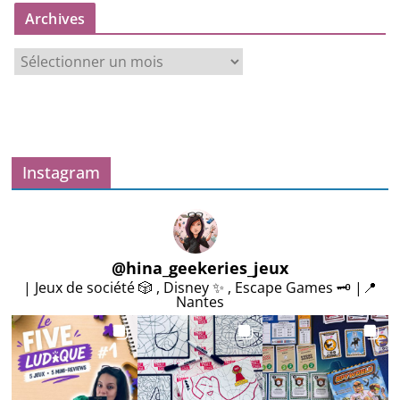
Archives
A
r
c
h
i
v
Instagram
e
s
@
hina_geekeries_jeux
| Jeux de société 🎲 , Disney ✨ , Escape Games 🗝️ |📍
Nantes