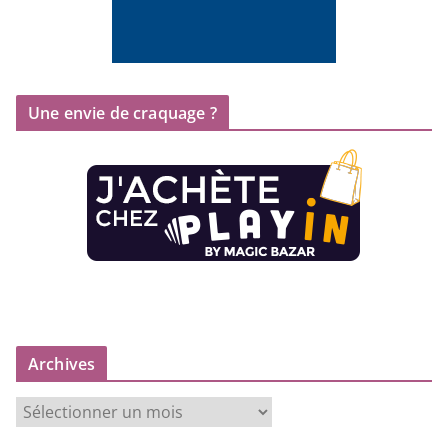
Une envie de craquage ?
Archives
A
r