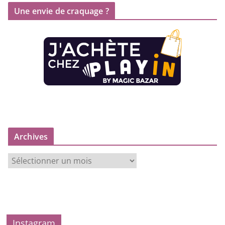
Une envie de craquage ?
Archives
A
r
c
h
i
v
Instagram