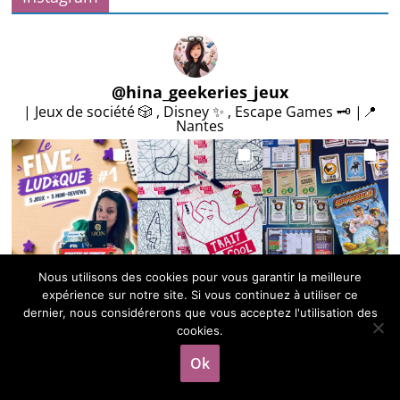
e
s
@
hina_geekeries_jeux
| Jeux de société 🎲 , Disney ✨ , Escape Games 🗝️ |📍
Nantes
Nous utilisons des cookies pour vous garantir la meilleure
Plus de posts
expérience sur notre site. Si vous continuez à utiliser ce
dernier, nous considérerons que vous acceptez l'utilisation des
cookies.
Copyright © 2026
Carnet des geekeries
. Tous droits réservés.
Ok
Theme
ColorMag
par ThemeGrill. Propulsé par
WordPress
.