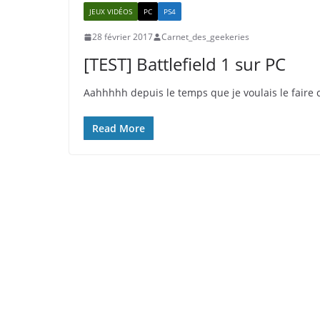
JEUX VIDÉOS
PC
PS4
28 février 2017
Carnet_des_geekeries
[TEST] Battlefield 1 sur PC
Aahhhhh depuis le temps que je voulais le faire cel
Read More