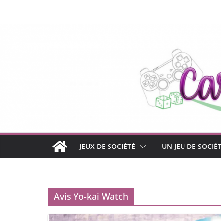
Passer
au
contenu
JEUX DE SOCIÉTÉ
UN JEU DE SOCIÉ
Avis Yo-kai Watch