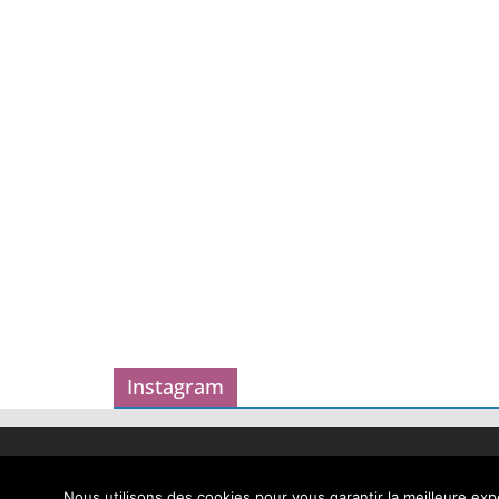
Instagram
Copyright © 2026
Carnet des geekeries
. Tous droits
Theme
ColorMag
par ThemeGrill. Propulsé par
Word
Nous utilisons des cookies pour vous garantir la meilleure expé