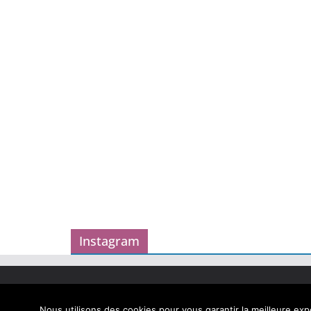
Instagram
Copyright © 2026
Carnet des geekeries
. Tous droits
Theme
ColorMag
par ThemeGrill. Propulsé par
Word
Nous utilisons des cookies pour vous garantir la meilleure expé