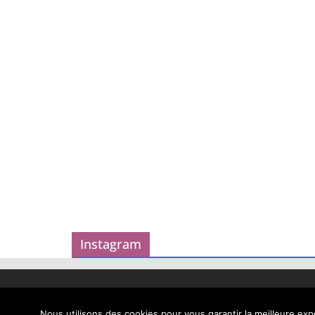
Instagram
Copyright © 2026
Carnet des geekeries
. Tous droits
Theme
ColorMag
par ThemeGrill. Propulsé par
Word
Nous utilisons des cookies pour vous garantir la meilleure expé