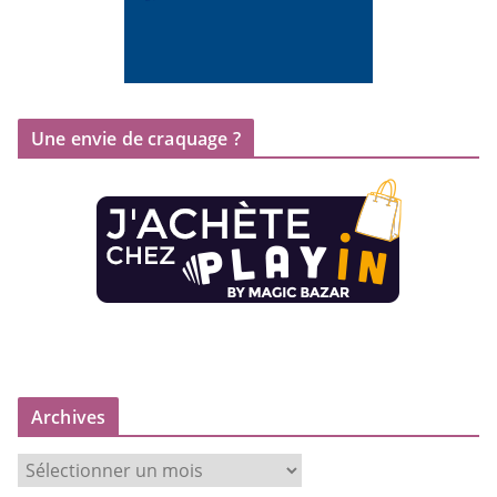
Une envie de craquage ?
Archives
A
r