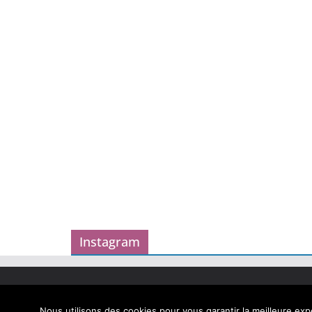
Instagram
Copyright © 2026
Carnet des geekeries
. Tous droits
Theme
ColorMag
par ThemeGrill. Propulsé par
Word
Nous utilisons des cookies pour vous garantir la meilleure expé