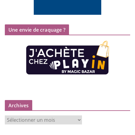
Une envie de craquage ?
Archives
A
r
c