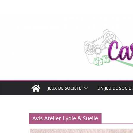
Passer
au
contenu
JEUX DE SOCIÉTÉ
UN JEU DE SOCIÉ
Avis Atelier Lydie & Suelle