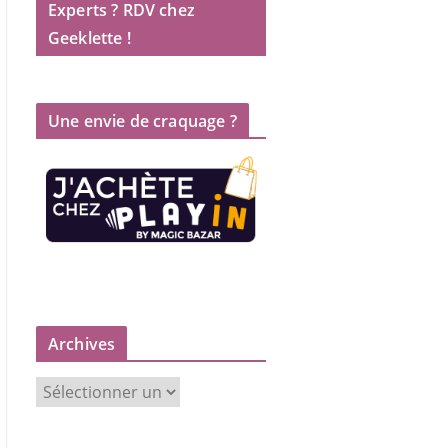
Experts ? RDV chez
Geeklette !
Une envie de craquage ?
Archives
A
r
c